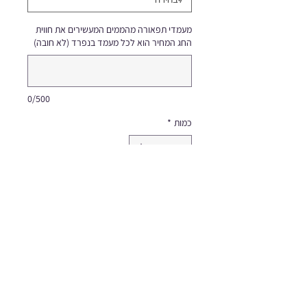
מעמדי תפאורה מהממים המעשירים את חווית
החג המחיר הוא לכל מעמד בנפרד (לא חובה)
0/500
כמות
*
הוספה לסל
המחיר הוא לכל מעמד בנפרד
משלוח 50₪ אספקה עד 7 ימי
עבודה