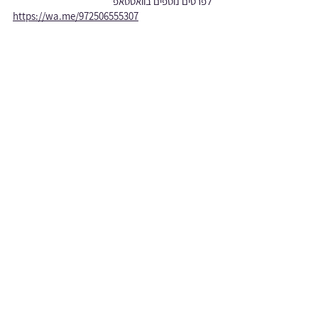
לפרטים נוספים בוואטסאפ
https://wa.me/972506555307
Next
Previous
מדיניות פרטיות
תנאי שימוש
מדיניות חנות
Farbman Digital Marketing